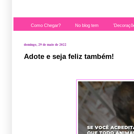
Como Chegar?
No blog tem
'Decoraçõ
domingo, 29 de maio de 2022
Adote e seja feliz também!