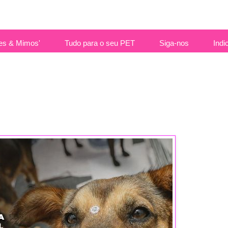
es & Mimos'
Tudo para o seu PET
Siga-nos
Indi