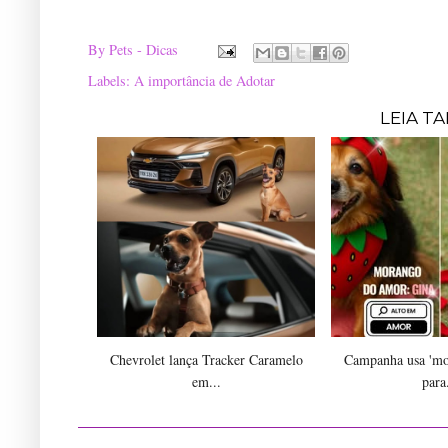
By
Pets - Dicas
Labels:
A importância de Adotar
LEIA T
Chevrolet lança Tracker Caramelo
Campanha usa 'mo
em...
para.