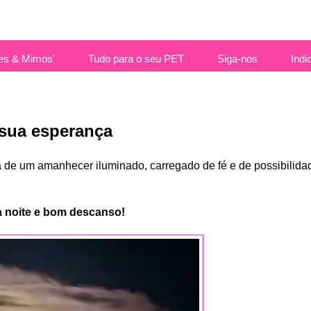
es & Mimos'
Tudo para o seu PET
Siga-nos
Indi
 sua esperança
 de um amanhecer iluminado, carregado de fé e de possibilida
 noite e bom descanso!