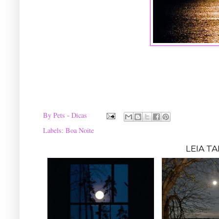
By
Pets - Dicas
Labels:
Boa Noite
LEIA T