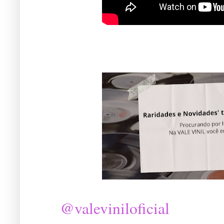
@valeviniloficial