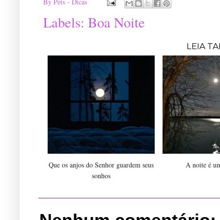
By
Pets - Dicas
Labels:
Boa Noite
LEIA T
Que os anjos do Senhor guardem seus
A noite é u
sonhos