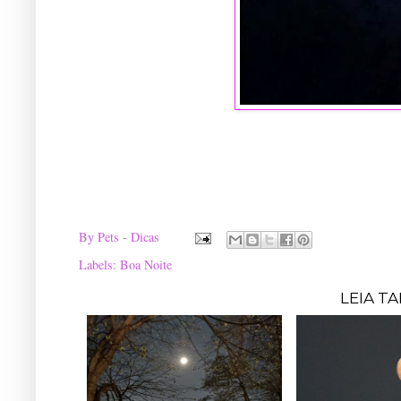
By
Pets - Dicas
Labels:
Boa Noite
LEIA T