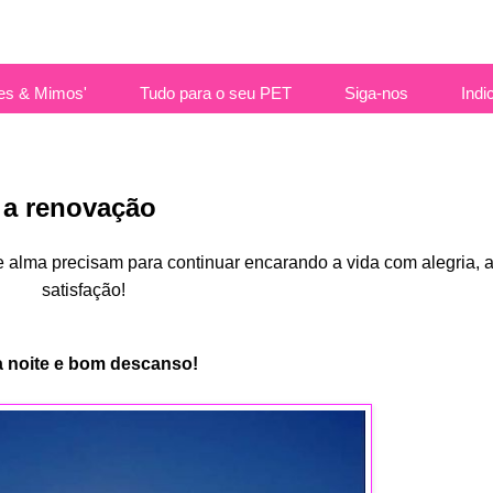
es & Mimos'
Tudo para o seu PET
Siga-nos
Indi
a a renovação
e alma precisam para continuar encarando a vida com alegria, 
satisfação!
 noite e bom descanso!