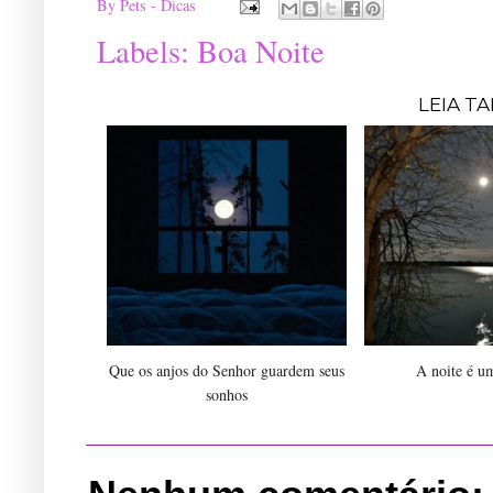
By
Pets - Dicas
Labels:
Boa Noite
LEIA T
Que os anjos do Senhor guardem seus
A noite é u
sonhos