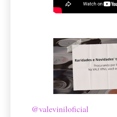
@valeviniloficial