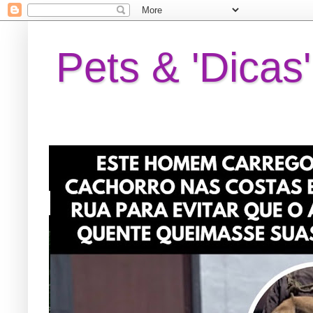
Pets & 'Dicas'