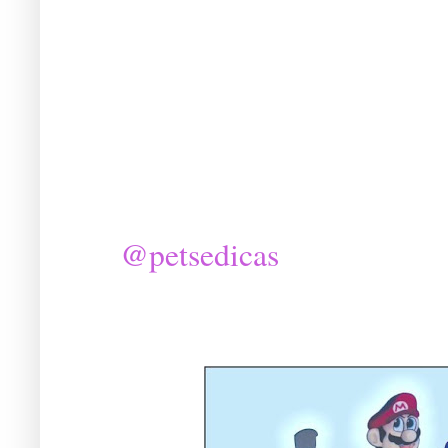
@petsedicas