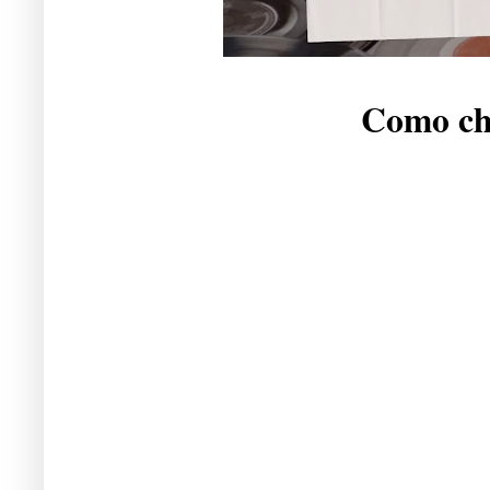
Como che