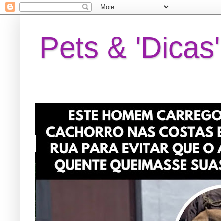
Pets & 'Dicas'