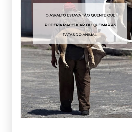
 TÃO QUENTE QUE
O VENENO DESSA COBRA P
R OU QUEIMAR AS
POUCAS HORA
 ANIMAL.