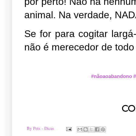
por perto! Não há nenhu
animal. Na verdade, NADA
Se for para cogitar larg
não é merecedor de todo 
#nãoaoabandono
#
CO
By
Pets - Dicas