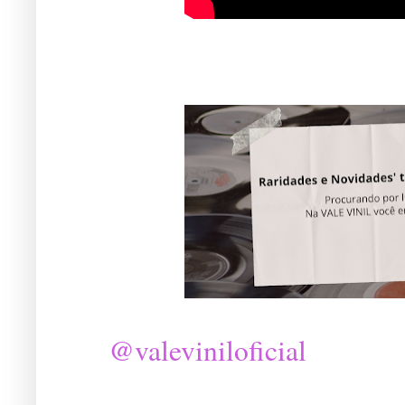
@valeviniloficial