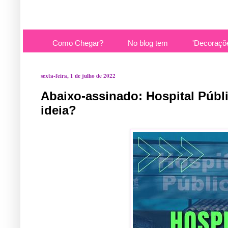
Como Chegar?
No blog tem
'Decoraçõ
sexta-feira, 1 de julho de 2022
Abaixo-assinado: Hospital Públi
ideia?