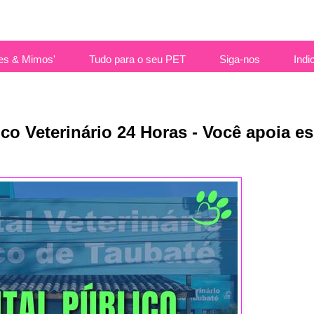
es & Mimos'
Tudo para o seu PET
Siga-nos
Indi
co Veterinário 24 Horas - Você apoia e