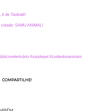
, é de Taubaté!
sa cidade: SAMU ANIMAL!
úblicoveterinário
#saúdepet
#cuidedosanimais
COMPARTILHE!
AMBÉM: