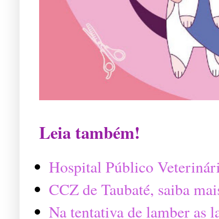
Leia também!
Hospital Público Veterinár
CCZ de Taubaté, saiba mai
Na tentativa de lamber as 