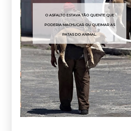
TÃO QUENTE QUE
O VENENO DESSA COBRA POD
 OU QUEIMAR AS
POUCAS HORAS
NIMAL.