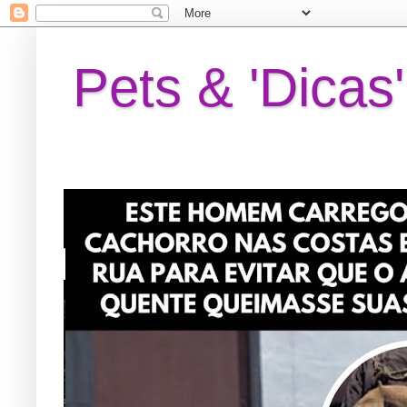
Pets & 'Dicas'