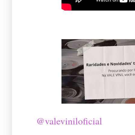
@valeviniloficial