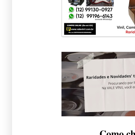
Como che