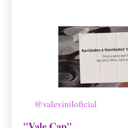
@valeviniloficial
"Vale Cap"