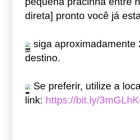
pequena pracinha entre ne
direta] pronto você já est
siga aproximadamente 2
destino.
Se preferir, utilize a l
link:
https://bit.ly/3mGLh