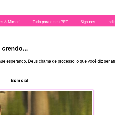
es & Mimos'
Tudo para o seu PET
Siga-nos
Indi
crendo...
nue esperando. Deus chama de processo, o que você diz ser at
Bom dia!