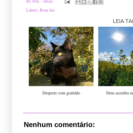
By
Pets - Dicas
Labels:
Bom dia
LEIA T
Desperte com gratidão
Deus acredita n
Nenhum comentário: