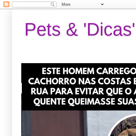
Pets & 'Dicas'