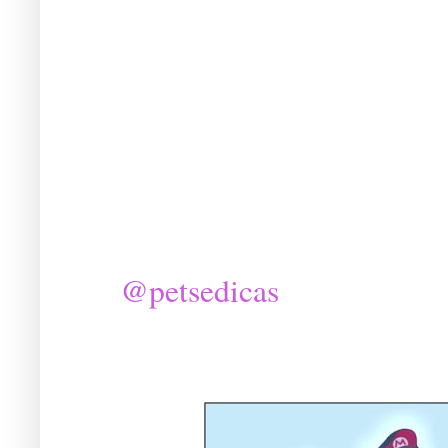
@petsedicas