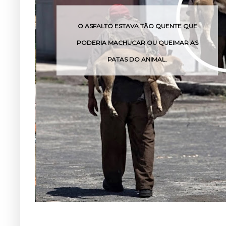
TAVA TÃO QUENTE QUE
O VENENO DESSA COBR
UCAR OU QUEIMAR AS
POUCAS H
 DO ANIMAL.