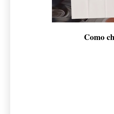
Como che