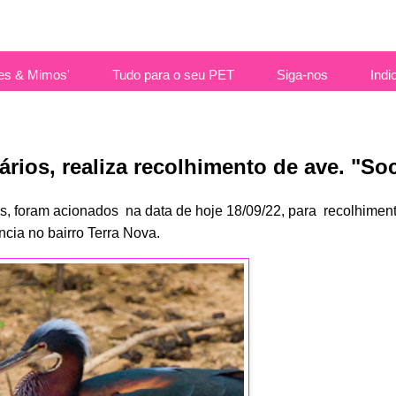
es & Mimos'
Tudo para o seu PET
Siga-nos
Indi
ários, realiza recolhimento de ave. "So
os, foram acionados  na data de hoje 18/09/22, para  recolhimen
cia no bairro Terra Nova.