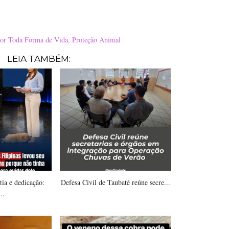
or Toda Forma de Vida
,
Proteção Animal
LEIA TAMBÉM:
ia e dedicação:
Defesa Civil de Taubaté reúne secre...
..