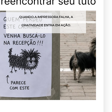
UANDO A IMPRESSORA FALHA, A
MENINO E
CRIATIVIDADE ENTRA EM AÇÃO.
FESTA PAR