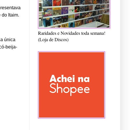
esentava 
 do Itaim.
Raridades e Novidades toda semana!
(Loja de Discos)
a única 
có-beija-