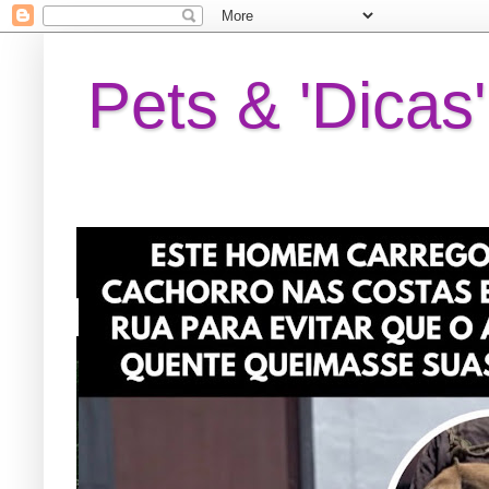
Pets & 'Dicas'