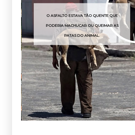
STAVA TÃO QUENTE QUE
O VENENO DESSA CO
CHUCAR OU QUEIMAR AS
POUCAS 
AS DO ANIMAL.