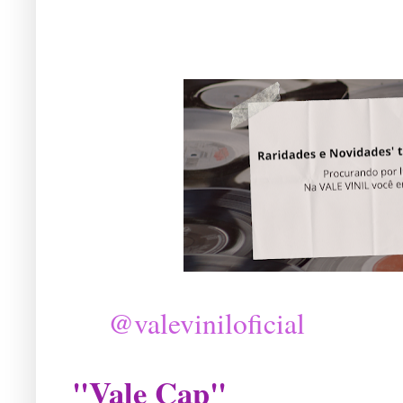
@valeviniloficial
"Vale Cap"