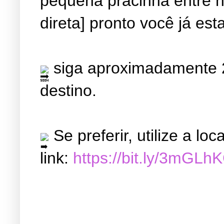
pequena pracinha entre ne
direta] pronto você já est
siga aproximadamente 2
destino.
Se preferir, utilize a l
link:
https://bit.ly/3mGLh