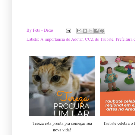
By
Pets - Dicas
Labels:
A importância de Adotar
,
CCZ de Taubaté
,
Prefeitura 
Tereza está pronta pra começar sua
Taubaté celebra o 
nova vida!