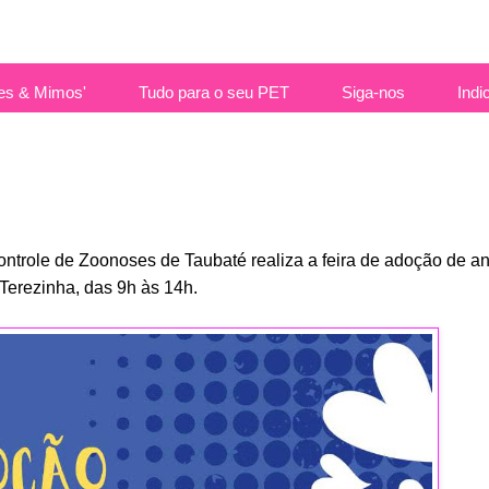
es & Mimos'
Tudo para o seu PET
Siga-nos
Indi
Controle de Zoonoses de Taubaté realiza a feira de adoção de a
Terezinha, das 9h às 14h.