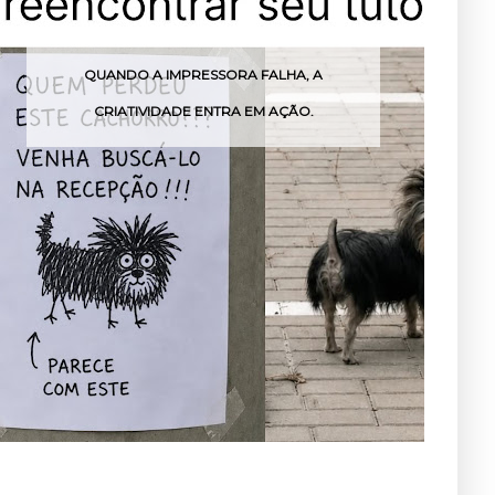
NDO A IMPRESSORA FALHA, A
MENINO EMO
IATIVIDADE ENTRA EM AÇÃO.
FESTA PARA 