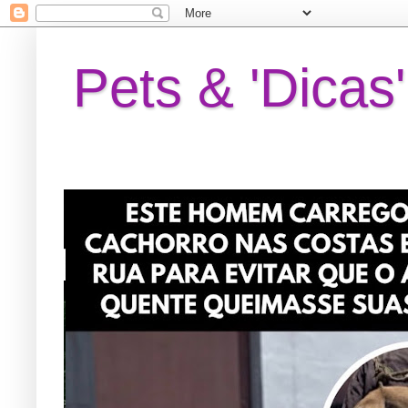
Pets & 'Dicas'