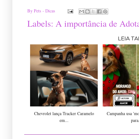
By
Pets - Dicas
Labels:
A importância de Adot
LEIA T
Chevrolet lança Tracker Caramelo
Campanha usa 'mo
em...
para.