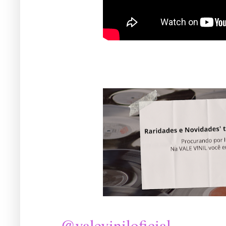
@valeviniloficial