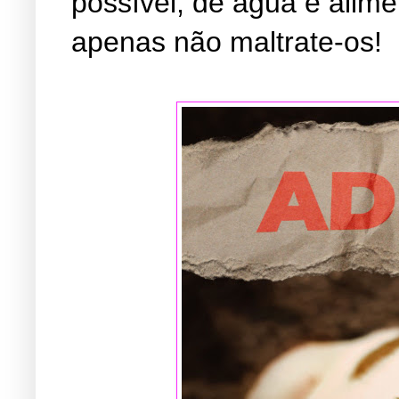
possível, dê água e alime
apenas não maltrate-os!