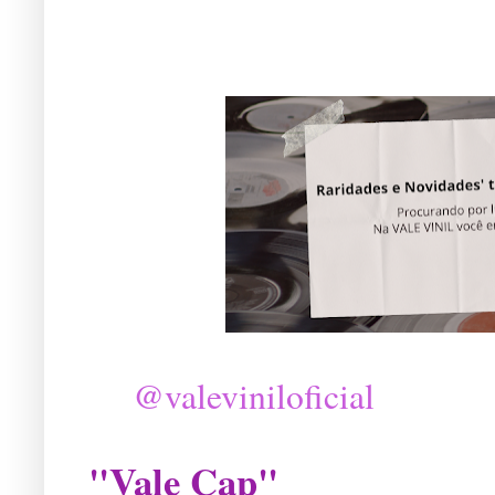
@valeviniloficial
"Vale Cap"