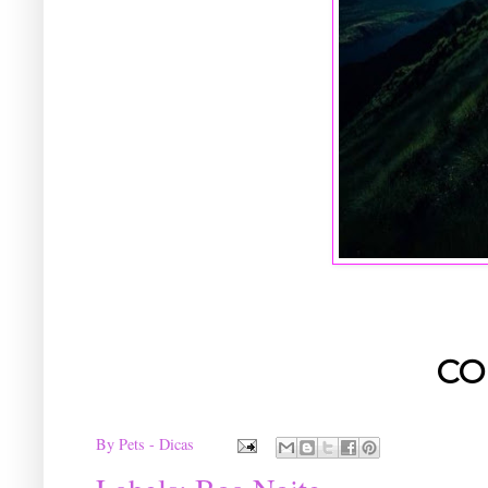
CO
By
Pets - Dicas