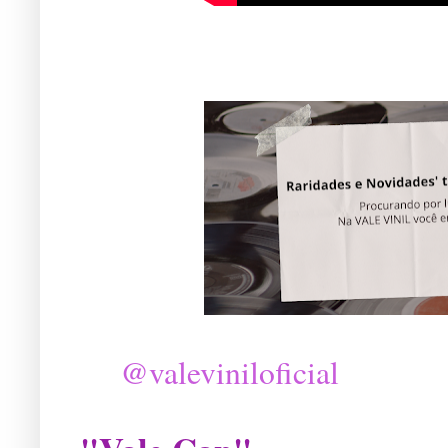
@valeviniloficial