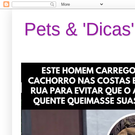
Pets & 'Dicas'