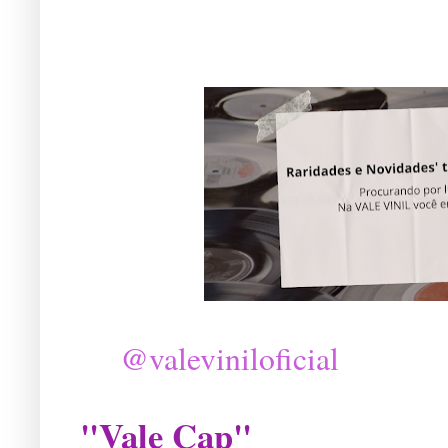
@valeviniloficial
"Vale Cap"