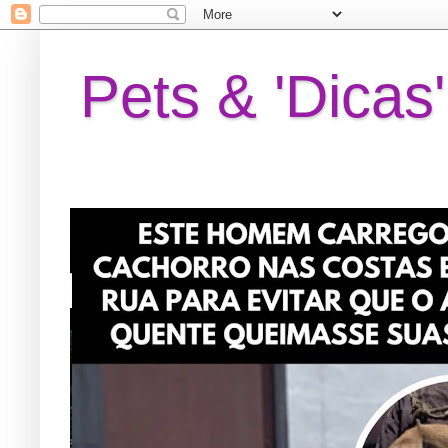
Pets & 'Dicas'