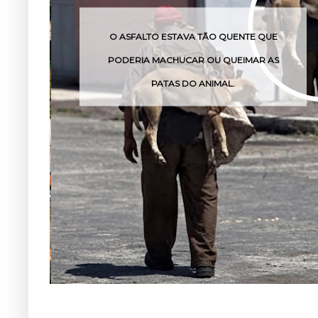
STAVA TÃO QUENTE QUE
O VENENO DESSA COB
HUCAR OU QUEIMAR AS
POUCAS 
AS DO ANIMAL.