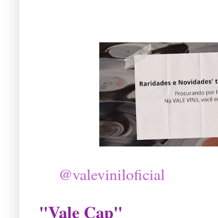
@valeviniloficial
"Vale Cap"