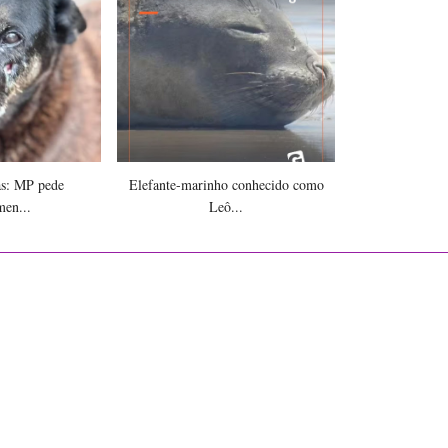
as: MP pede
Elefante-marinho conhecido como
men...
Leô...