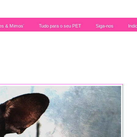
es & Mimos'
Tudo para o seu PET
Siga-nos
Indi