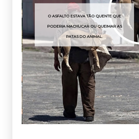
O QUENTE QUE
O VENENO DESSA COBRA PODE
U QUEIMAR AS
POUCAS HORAS
IMAL.