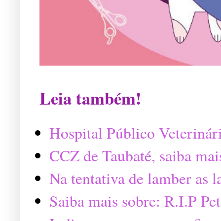
Leia também!
Hospital Público Veterinár
CCZ de Taubaté, saiba mai
Na tentativa de lamber as 
Saiba mais sobre: R.I.P P