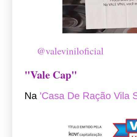
@valeviniloficial
"Vale Cap"
Na
'Casa De Ração Vila 