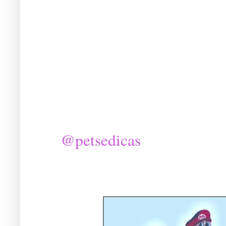
@petsedicas