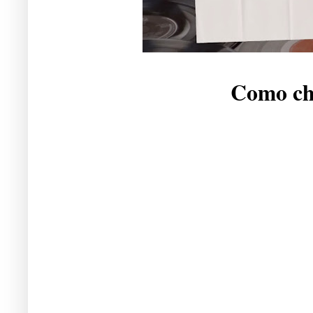
Como che