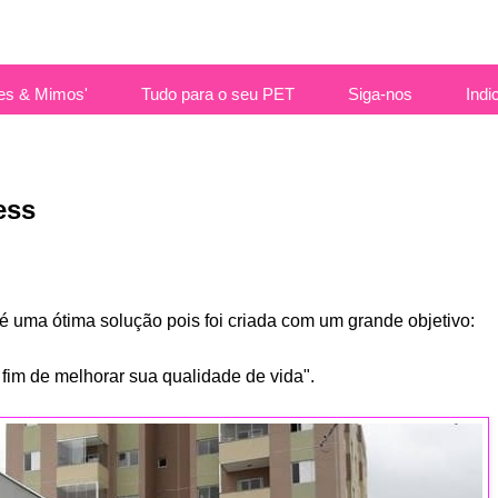
es & Mimos'
Tudo para o seu PET
Siga-nos
Indi
ess
é uma ótima solução pois foi criada com um grande objetivo:
 a fim de melhorar sua qualidade de vida".