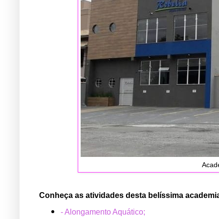
Acade
Conheça as atividades desta belíssima academi
- Alongamento Aquático;