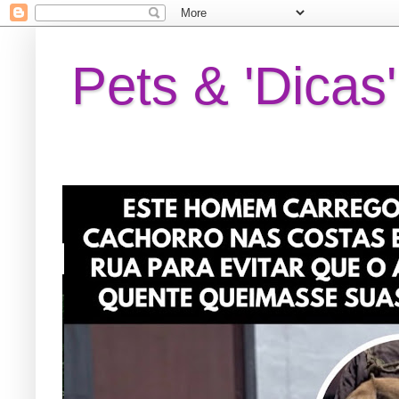
Pets & 'Dicas'