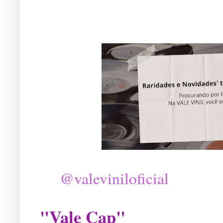
@valeviniloficial
"Vale Cap"