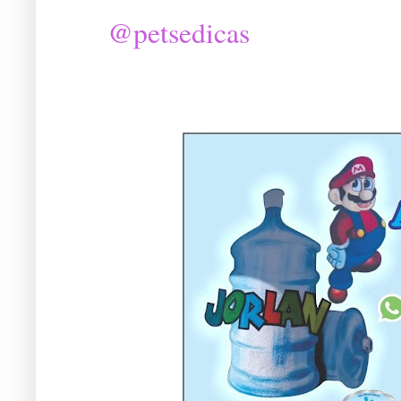
@petsedicas