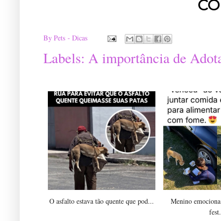
CO
By
Pets - Dicas
Labels:
A importância de Adot
O asfalto estava tão quente que pod...
Menino emociona 
fest.