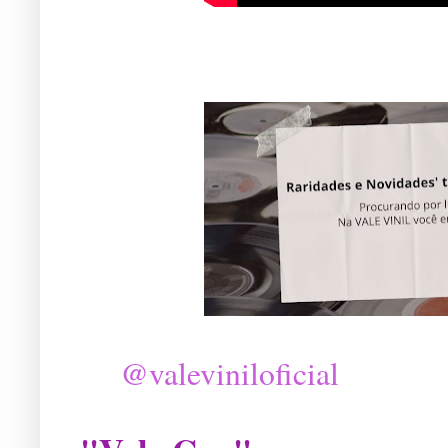
@valeviniloficial