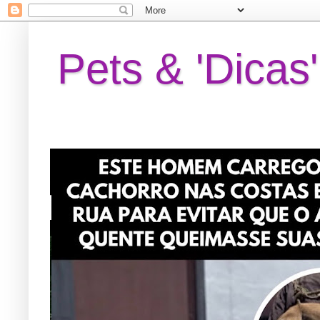
Pets & 'Dicas'