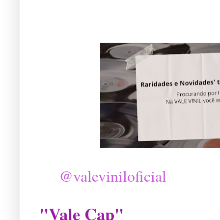
@valeviniloficial
"Vale Cap"