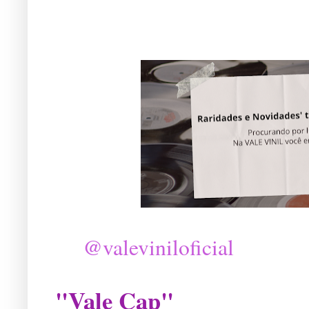
@valeviniloficial
"Vale Cap"