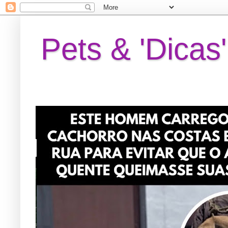
Pets & 'Dicas'