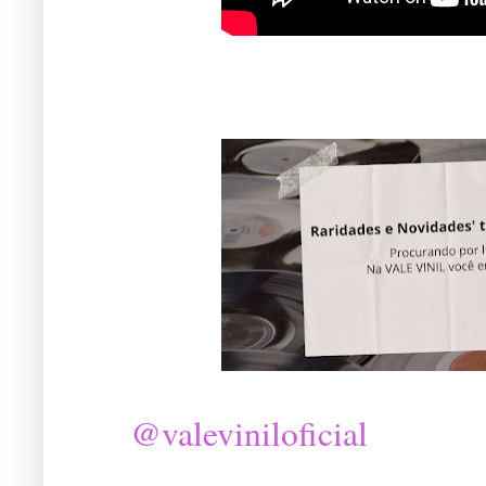
@valeviniloficial