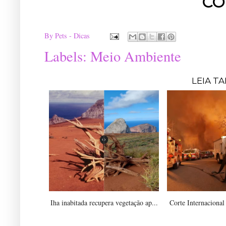
CO
By
Pets - Dicas
Labels:
Meio Ambiente
LEIA T
Iha inabitada recupera vegetação ap...
Corte Internacional 