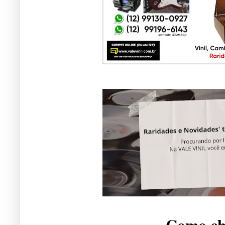
Como che