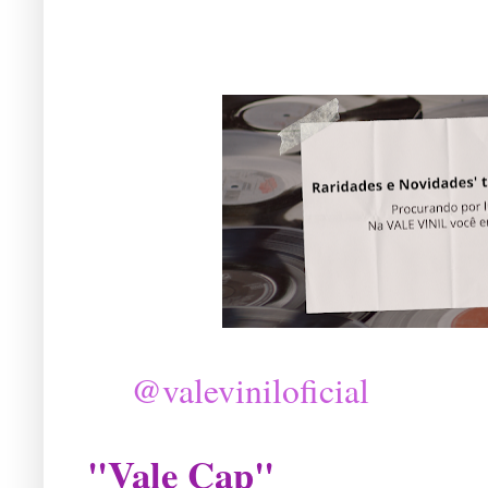
@valeviniloficial
"Vale Cap"