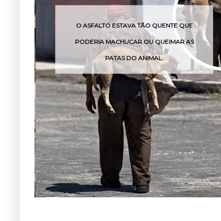
 TÃO QUENTE QUE
O VENENO DESSA COBRA PO
 OU QUEIMAR AS
POUCAS HORAS
ANIMAL.