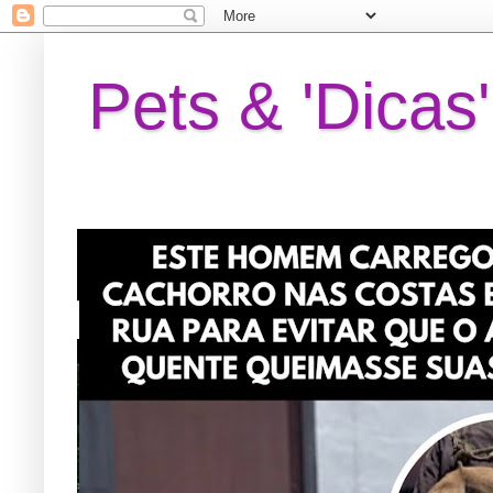
Pets & 'Dicas'