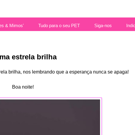
es & Mimos'
Tudo para o seu PET
Siga-nos
Indi
a estrela brilha
rela brilha, nos lembrando que a esperança nunca se apaga!
Boa noite!