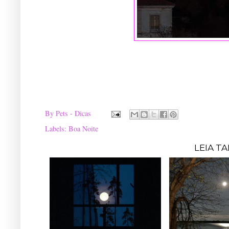
By
Pets - Dicas
Labels:
Boa Noite
LEIA T