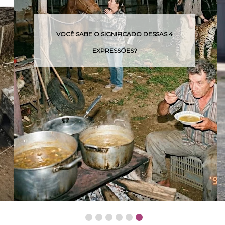
O ASFAL
OCÊ SABE O SIGNIFICADO DESSAS 4
PODERIA
EXPRESSÕES?