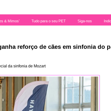
es & Mimos'
Tudo para o seu PET
Siga-nos
Indi
ganha reforço de cães em sinfonia do p
ial da sinfonia de Mozart