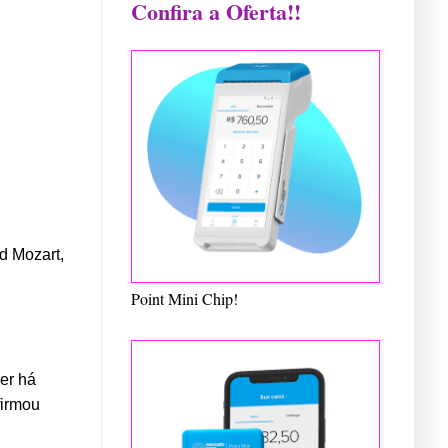
Confira a Oferta!!
d Mozart,
Point Mini Chip!
er há
firmou