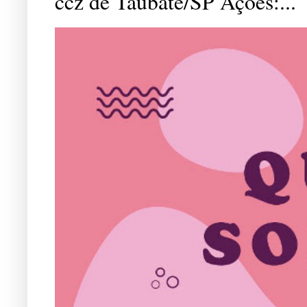
ccz de Taubaté/SP Ações:...