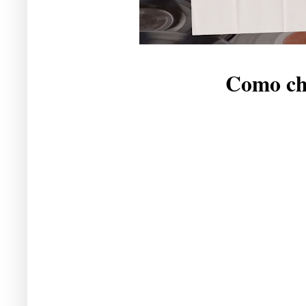
Como che