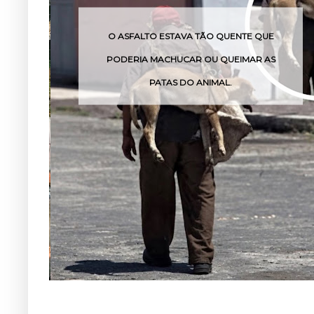
TAVA TÃO QUENTE QUE
O VENENO DESSA COB
HUCAR OU QUEIMAR AS
POUCAS H
S DO ANIMAL.