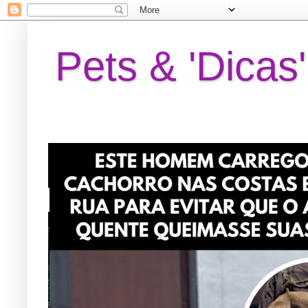
Pets & 'Dicas'