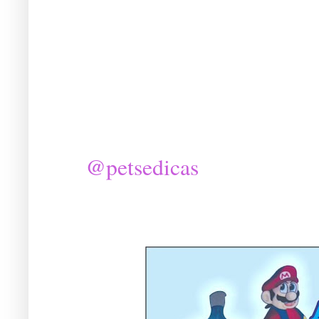
@petsedicas