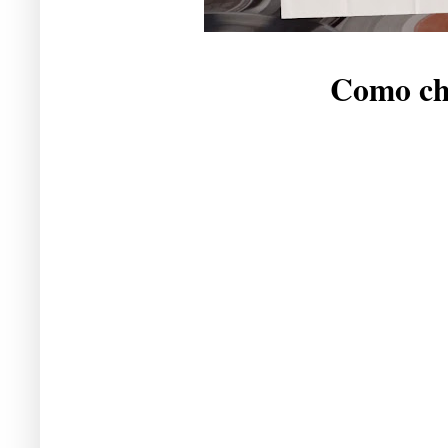
Como che