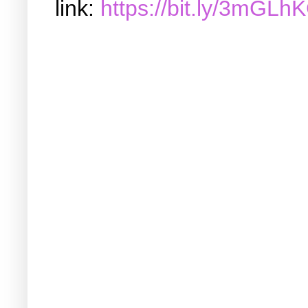
link:
https://bit.ly/3mGLh