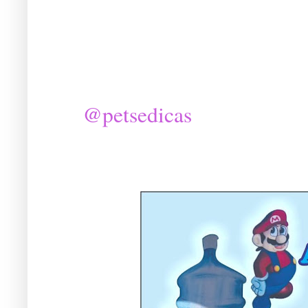
@petsedicas