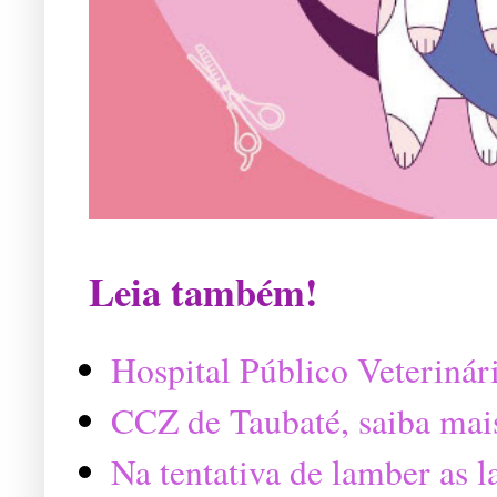
Leia também!
Hospital Público Veterinár
CCZ de Taubaté, saiba mai
Na tentativa de lamber as 