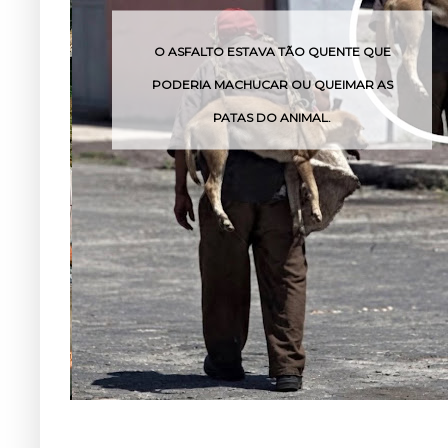
AVA TÃO QUENTE QUE
O VENENO DESSA COBRA
UCAR OU QUEIMAR AS
POUCAS HO
 DO ANIMAL.