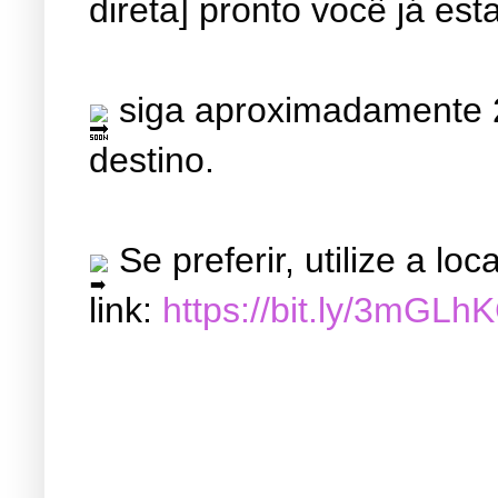
direta] pronto você já est
siga aproximadamente 2
destino.
Se preferir, utilize a l
link:
https://bit.ly/3mGLh