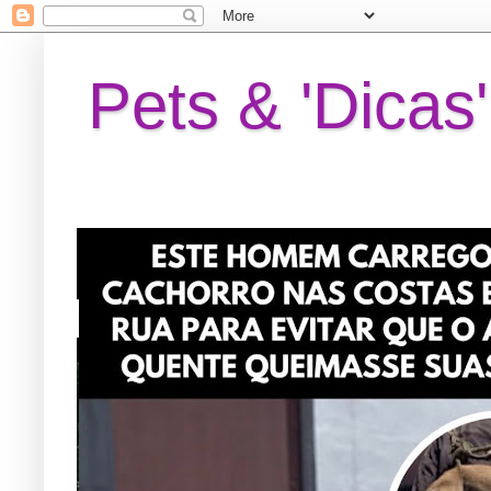
Pets & 'Dicas'