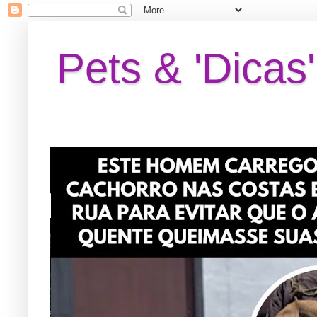
Pets & 'Dicas'