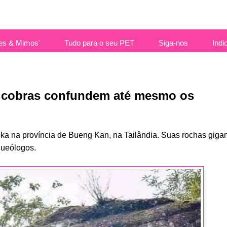
es & Mimos'
Tudo para o seu PET
Siga-nos
Indi
a cobras confundem até mesmo os
a na província de Bueng Kan, na Tailândia. Suas rochas giga
queólogos.