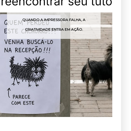
O A IMPRESSORA FALHA, A
MENINO EMOCI
TIVIDADE ENTRA EM AÇÃO.
FESTA PARA AL