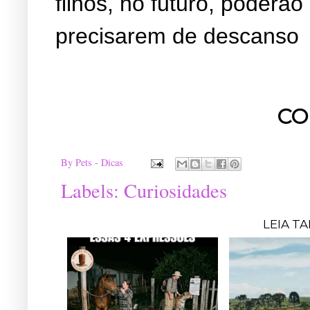
filhos, no futuro, poderã
precisarem de descanso
CO
By
Pets - Dicas
Labels:
Curiosidades
LEIA T