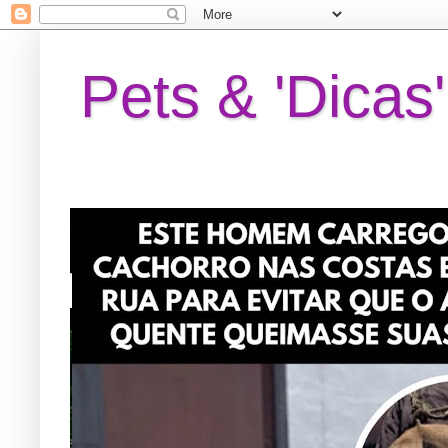
Pets & 'Dicas'