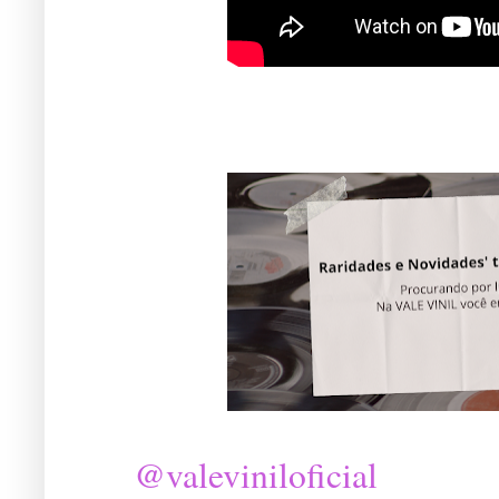
@valeviniloficial