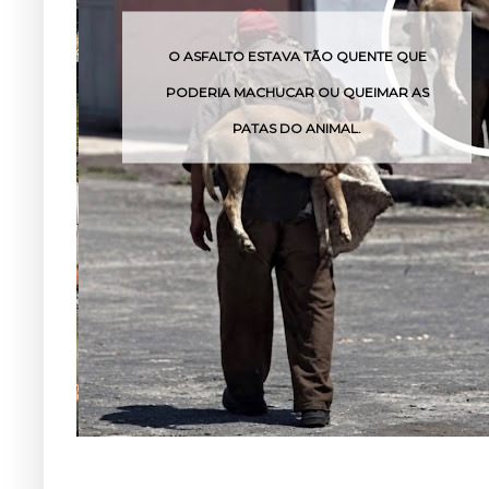
AVA TÃO QUENTE QUE
O VENENO DESSA COBRA
CAR OU QUEIMAR AS
POUCAS HO
DO ANIMAL.