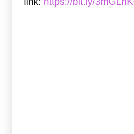
link:
https://bit.ly/3mGLh