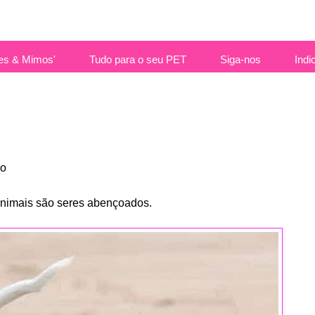
es & Mimos'
Tudo para o seu PET
Siga-nos
Indi
jo
animais são seres abençoados.