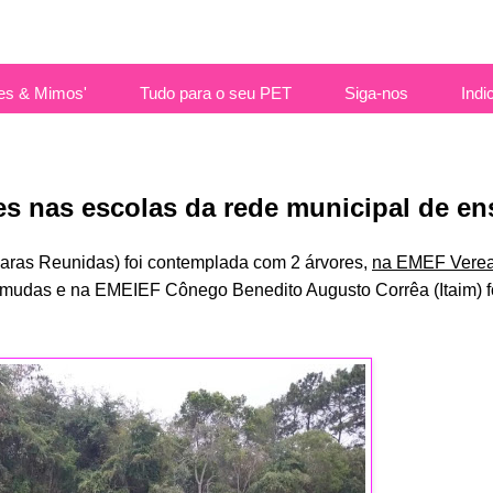
es & Mimos'
Tudo para o seu PET
Siga-nos
Indi
es nas escolas da rede municipal de en
caras Reunidas) foi contemplada com 2 árvores,
na EMEF Vere
 mudas e na EMEIEF Cônego Benedito Augusto Corrêa (Itaim) 