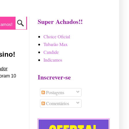
Super Achados!!
camos!
Choice Oficial
Tubarão Max
Candide
sino!
Indicamos
ador
Inscrever-se
foram 10
Postagens
Comentários