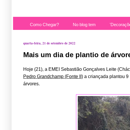
Como Chegar?
No blog tem
'Decoraçõ
quarta-feira, 21 de setembro de 2022
Mais um dia de plantio de árvor
Hoje (21), a EMEI Sebastião Gonçalves Leite (Chá
Pedro Grandchamp (Fonte II)
a criançada plantou 9
árvores.