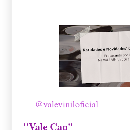
@valeviniloficial
"Vale Cap"