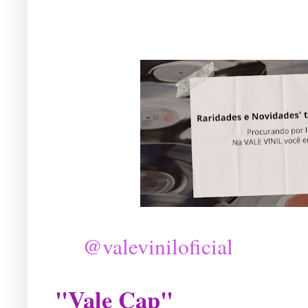
@valeviniloficial
"Vale Cap"