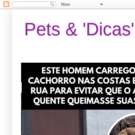
Pets & 'Dicas'