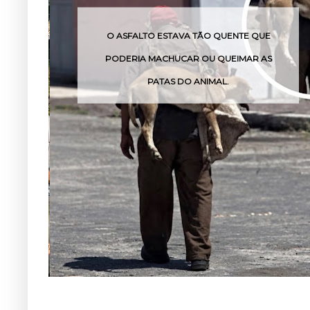
O QUENTE QUE
O VENENO DESSA COBRA PODE
U QUEIMAR AS
POUCAS HORAS
IMAL.