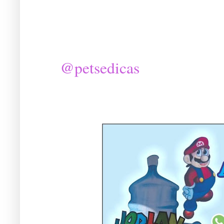
@petsedicas