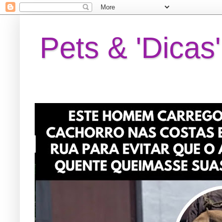
Pets & 'Dicas'