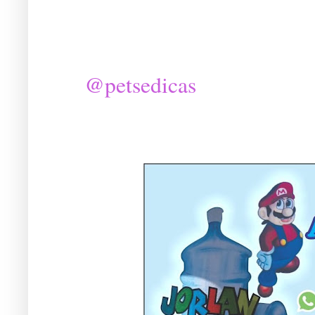
@petsedicas